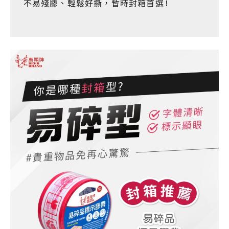
不易殘膠、輕鬆好撕，暫時封箱首選!
