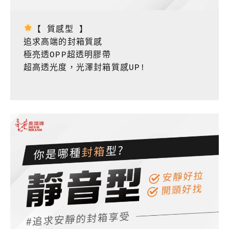
【 質感型 】

追求高端的封箱質感

極亮透OPP超透明膠帶

超高透光度，光澤封箱質感UP!
