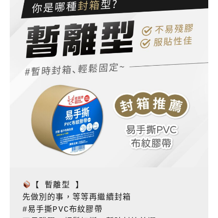
【 暫離型 】

先做別的事，等等再繼續封箱

#易手撕PVC布紋膠帶
