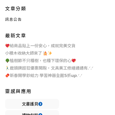
文章分類
訊息公告
最新文章
給商品貼上一份安心，成就完美交貨
小積木收納大師來了
植樹節不只種樹，也種下環保的心
鹿頭牌超狂優惠開跑，文具美工修繕通通有.ᐟ.ᐟ
新春開學鈔給力 學習神器全館𝟱折𝙪𝙥.ᐟ.ᐟ
靈感與應用
文書護貝