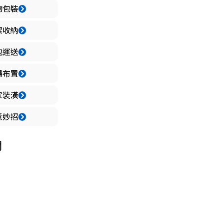
物包裝
潔收納
包運送
場布置
家裝潢
意妙招
們