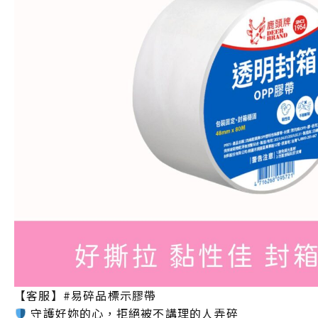
【客服】#易碎品標示膠帶
守護好妳的心，拒絕被不講理的人弄碎