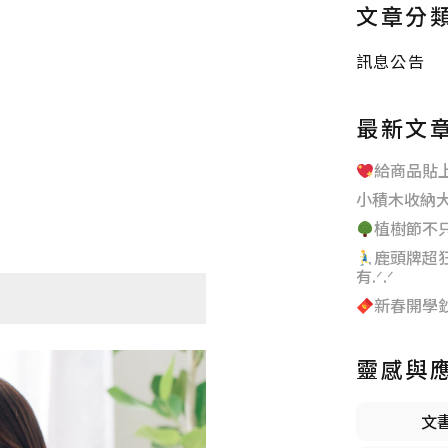
文章分
訊息公告
最新文
給商品貼
小積木收納
植樹節不
鹿頭牌超
有.ᐟ.ᐟ
新春開學鈔給
靈感與
文