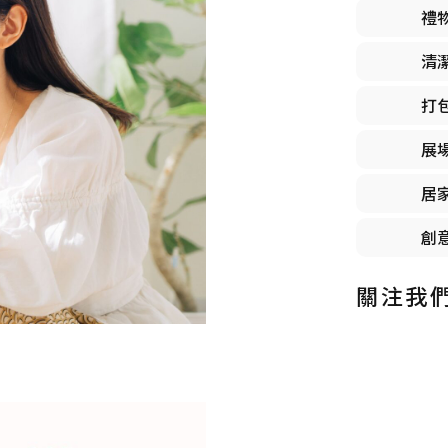
禮
清
打
展
居
創
關注我