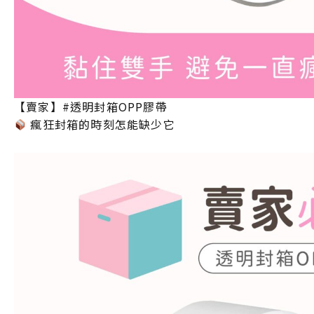
【賣家】#透明封箱OPP膠帶
瘋狂封箱的時刻怎能缺少它