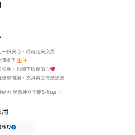
類
章
上一份安心，成就完美交貨
大師來了
只種樹，也種下環保的心
狂優惠開跑，文具美工修繕通通
力 學習神器全館𝟱折𝙪𝙥.ᐟ.ᐟ
應用
書護貝