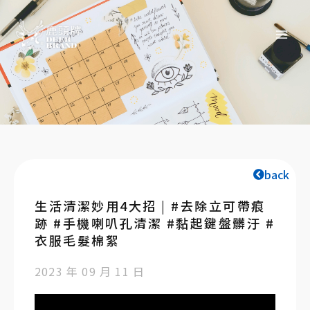
back
生活清潔妙用4大招 | #去除立可帶痕
跡 #手機喇叭孔清潔 #黏起鍵盤髒汙 #
衣服毛髮棉絮
2023 年 09 月 11 日