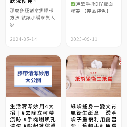
狀況使用~
薄型手撕DIY雙面
那麼多種創意撕膠帶
膠帶 【產品特色】
方法 就讓小編來幫大
家
2024-05-14
2023-09-11
生活清潔妙用4大
紙袋搖身一變文青
招 | #去除立可帶
風衛生紙盒 | 透明
痕跡 #手機喇叭孔
袋子重複利用變書
清潔 #黏起鍵盤髒
套 | 舊物再利用環