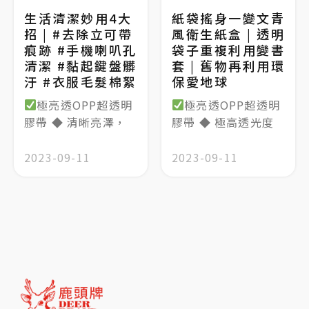
生活清潔妙用4大
紙袋搖身一變文青
招 | #去除立可帶
風衛生紙盒 | 透明
痕跡 #手機喇叭孔
袋子重複利用變書
清潔 #黏起鍵盤髒
套 | 舊物再利用環
汙 #衣服毛髮棉絮
保愛地球
極亮透OPP超透明
極亮透OPP超透明
膠帶 ◆ 清晰亮澤，
膠帶 ◆ 極高透光度
2023-09-11
2023-09-11